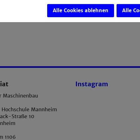
Alle Cookies ablehnen
Alle C
iat
Instagram
ür Maschinenbau
e Hochschule Mannheim
ack-Straße 10
nnheim
m 1106