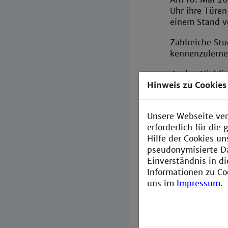
Uhr ihre Türe
einem Stand v
Zahlreiche Stu
kennenzulern
Zu den Highli
Hinweis zu Cookies
faszinierende
Außerdem gab 
Unsere Webseite ver
Nachhaltigkeit
erforderlich für di
Die Vorführun
Hilfe der Cookies un
Mobilität.
pseudonymisierte D
Einverständnis in d
Ansprechpartne
Informationen zu Co
Fragen beantwo
uns im
Impressum
.
Wir danken all