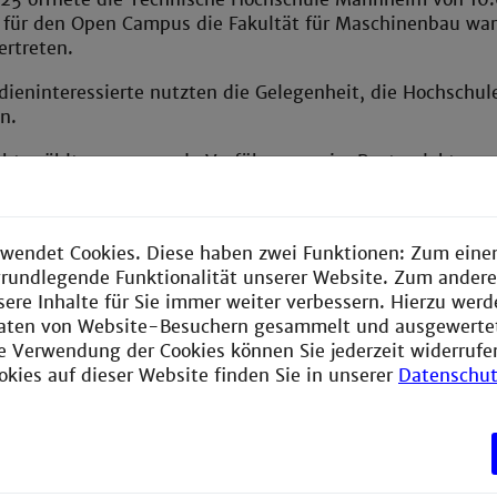
n für den Open Campus die Fakultät für Maschinenbau war
ertreten.
dieninteressierte nutzten die Gelegenheit, die Hochschul
en.
ghts zählten spannende Vorführungen im Rasterelektrone
 Welt der Nanostrukturen entdecken konnten.
es eine Führung in die Tribologie mit dem Thema „Reibun
wendet Cookies. Diese haben zwei Funktionen: Zum einen
“, die aufzeigt, wie innovative Technologien zur Ressou
e grundlegende Funktionalität unserer Website. Zum ander
gen im Windkanal ermöglichten einen Einblick in die Aer
sere Inhalte für Sie immer weiter verbessern. Hierzu wer
aten von Website-Besuchern gesammelt und ausgewerte
ie Verwendung der Cookies können Sie jederzeit widerrufe
rinnen und Ansprechpartner waren Studierende, Professo
okies auf dieser Website finden Sie in unserer
Datenschut
rteten und Einblicke in ihre Projekte gaben.
en Besucherinnen und Besuchern für ihr Interesse und fr