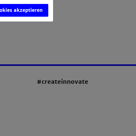
ookies akzeptieren
#createinnovate