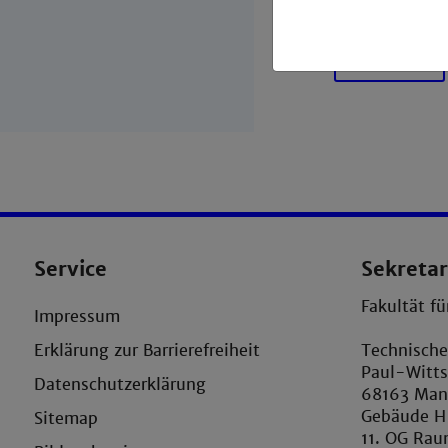
« zurück
Service
Sekretar
Fakultät f
Impressum
Erklärung zur Barrierefreiheit
Technisch
Paul-Witts
Datenschutzerklärung
68163 Ma
Gebäude H
Sitemap
11. OG Rau