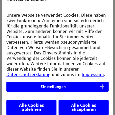
Bau W Raum 412 | 4. OG
John-Deere-Straße 81a
Unsere Webseite verwendet Cookies. Diese haben
zwei Funktionen: Zum einen sind sie erforderlich
erreichbar über Aufzug 3. Stock, an Zwischentür
für die grundlegende Funktionalität unserer
klingeln
Website. Zum anderen können wir mit Hilfe der
Cookies unsere Inhalte für Sie immer weiter
Telefon 0621 3700-8634
verbessern. Hierzu werden pseudonymisierte
fachschaft-m@th-mannheim.de
Daten von Website-Besuchern gesammelt und
ausgewertet. Das Einverständnis in die
Sprechstunden finden in G 052 statt
Verwendung der Cookies können Sie jederzeit
widerrufen. Weitere Informationen zu Cookies auf
dieser Website finden Sie in unserer
Datenschutzerklärung
und zu uns im
Impressum
.
Postanschrift
Einstellungen
Technische Hochschule Mannheim
Fachschaft Maschinenbau
Alle Cookies
Alle Cookies
Postfach Nr. H/409
ablehnen
akzeptieren
Paul-Wittsack-Str. 10