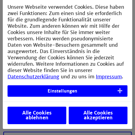
Das Studium ist sehr breit gefächert, was viele
Unsere Webseite verwendet Cookies. Diese haben
Möglichkeiten bietet. Dabei basiert das meiste auf
zwei Funktionen: Zum einen sind sie erforderlich
natur­wissenschaftl­ichen und technischen Grundlagen,
für die grundlegende Funktionalität unserer
was mir besonders gut gefällt.
Website. Zum anderen können wir mit Hilfe der
Cookies unsere Inhalte für Sie immer weiter
Der Zusammenhalt unter den Studierenden ist gerade
verbessern. Hierzu werden pseudonymisierte
bei einem anspruchsvollen Studiengang wie dem
Daten von Website-Besuchern gesammelt und
Maschinenbau sehr wichtig. Ob Altklausuren,
ausgewertet. Das Einverständnis in die
Übungen oder Fragen, man versucht zu helfen wo es
Verwendung der Cookies können Sie jederzeit
geht.
widerrufen. Weitere Informationen zu Cookies auf
dieser Website finden Sie in unserer
Ich habe gelernt, dass man als Frau in dieser Branche
Datenschutzerklärung
und zu uns im
Impressum
.
nur Vorteile hat. Das hat sich bei meiner
Praktikumssuche gezeigt, wo ich schnell meinen
Einstellungen
Wunschplatz bekommen habe. Auch innerhalb des
Studiums ist es sehr angenehm für mich, da mir
immer geholfen wird, wenn das technische
Alle Cookies
Alle Cookies
Verständnis bzw. die Erfahrung mal fehlt.
ablehnen
akzeptieren